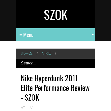
SZOK
ホーム
/
NIKE
/
Nike Hyperdunk 2011
Elite Performance Review
- SZOK
+
-
A
A