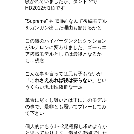
騒がれていましたが、ダントツで
HD2012が1位です
”Supreme” や ”Elite" なんて後続モデル
をガンガン出した理由も頷けるかと
この後のハイパーダンクはクッション
がルナロンに変わりました、ズームエ
ア搭載モデルとしては最後となるか
も…残念
こんな事を言っては元も子もないが
「これさえあれば後は要らない」
とい
うくらい汎用性抜群な一足
筆舌に尽くし難いとは正にこのモデル
の事で、是非とも履いてプレーしてみ
て下さい
個人的にもう1～2足程探し求めようか
と思っております、満足の95点でした