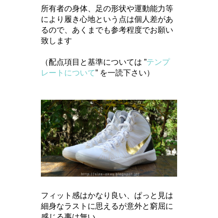
所有者の身体、足の形状や運動能力等
により履き心地という点は個人差があ
るので、あくまでも参考程度でお願い
致します
（配点項目と基準については ”
テンプ
レートについて
” を一読下さい）
フィット感はかなり良い、ぱっと見は
細身なラストに思えるが意外と窮屈に
感じる事は無い