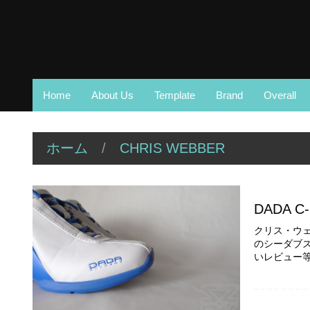
Home
About Us
Template
Brand
Overall
ホーム
/
CHRIS WEBBER
DADA C-
クリス・ウェバ
のシーダブズとい
いレビュー等