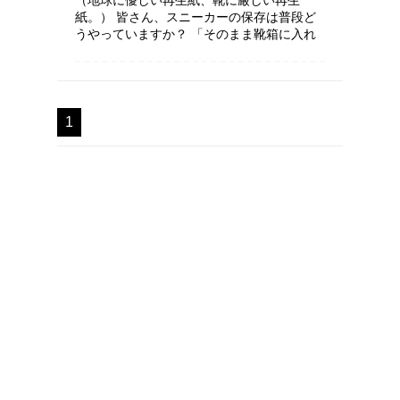
（地球に優しい再生紙、靴に厳しい再生
紙。） 皆さん、スニーカーの保存は普段ど
うやっていますか？ 「そのまま靴箱に入れ
とく」「専用のタッパーに入れてる」など
色々あると思いますが しかしこのスニーカ
ー、特にクリアソールというのは再生紙に使
われる素...
1