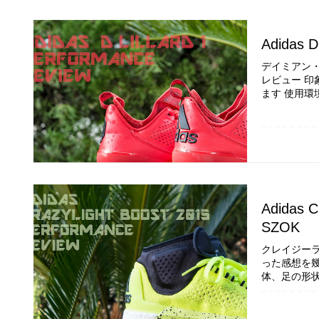
Adidas D
デイミアン・リラ
レビュー 印
ます 使用環
Adidas C
SZOK
クレイジーライト
った感想を幾
体、足の形状