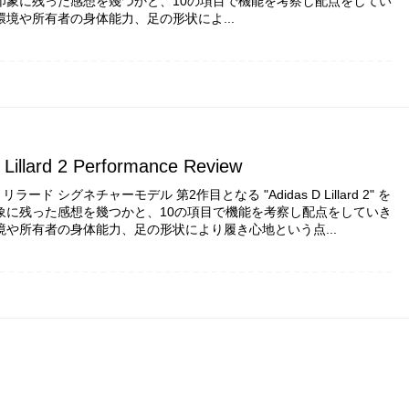
印象に残った感想を幾つかと、10の項目で機能を考察し配点をしてい
環境や所有者の身体能力、足の形状によ...
 Lillard 2 Performance Review
ード シグネチャーモデル 第2作目となる "Adidas D Lillard 2" を
象に残った感想を幾つかと、10の項目で機能を考察し配点をしていき
境や所有者の身体能力、足の形状により履き心地という点...