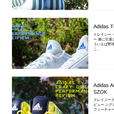
Adidas T
トレイシー・マ
ー 遂に引
ういえば野球
こ...
Adidas A
SZOK
クレイジークイッ
ビュー シグ
フィーチャー