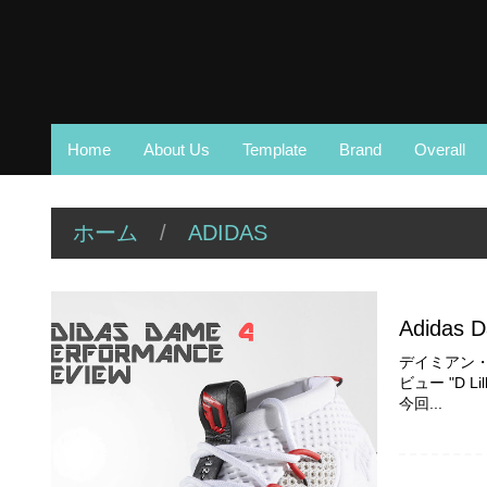
Home
About Us
Template
Brand
Overall
ホーム
/
ADIDAS
Adidas 
デイミアン・リ
ビュー "D 
今回...