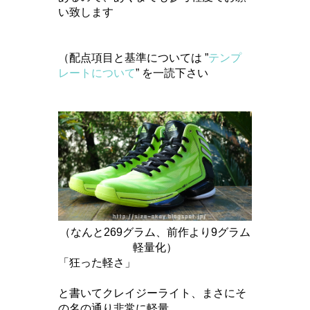
い致します
（配点項目と基準については ”
テンプ
レートについて
” を一読下さい
（
なんと269グラム、前作より9グラム
軽量化）
「狂った軽さ」
と書いてクレイジーライト、まさにそ
の名の通り非常に軽量