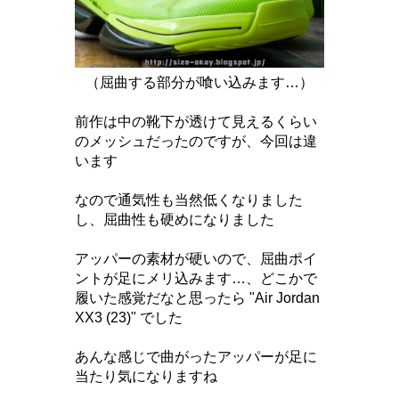
（屈曲する部分が喰い込みます…）
前作は中の靴下が透けて見えるくらい
のメッシュだったのですが、今回は違
います
なので通気性も当然低くなりました
し、屈曲性も硬めになりました
アッパーの素材が硬いので、屈曲ポイ
ントが足にメリ込みます…、どこかで
履いた感覚だなと思ったら "Air Jordan
XX3 (23)" でした
あんな感じで曲がったアッパーが足に
当たり気になりますね