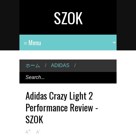
SZOK
ホーム
/
ADIDAS
/
Adidas Crazy Light 2
Performance Review -
SZOK
+
-
A
A