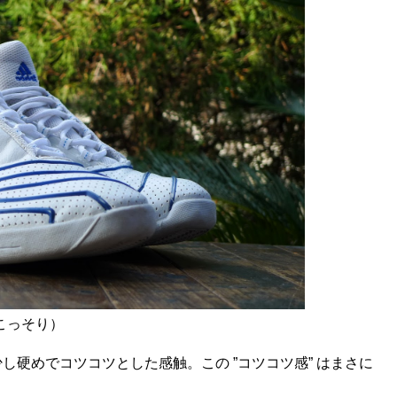
こっそり）
硬めでコツコツとした感触。この ”コツコツ感” はまさに