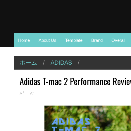
Home
About Us
Template
Brand
Overall
ホーム
/
ADIDAS
/
Adidas T-mac 2 Performance Revie
+
-
A
A