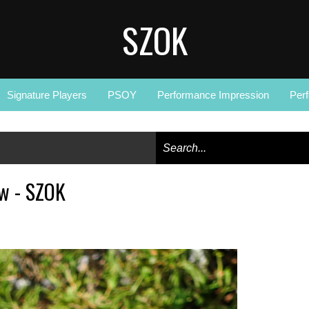
SZOK
Signature Players
PSOY
Performance Impression
Per
w - SZOK