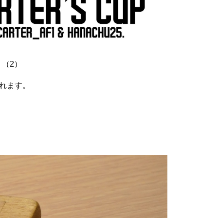
（2）
されます。
）