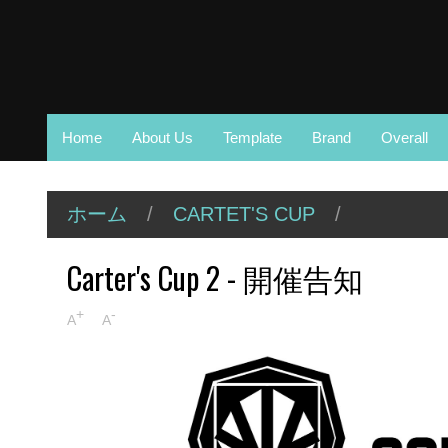
Home
About Us
Template
Brand
Overall
ホーム
/
CARTET'S CUP
/
Carter's Cup 2 - 開催告知
+
-
A
A