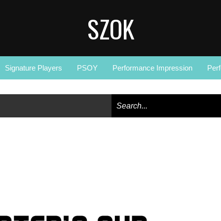
SZOK
Signature Players
PSOY
Performance Impression
Per