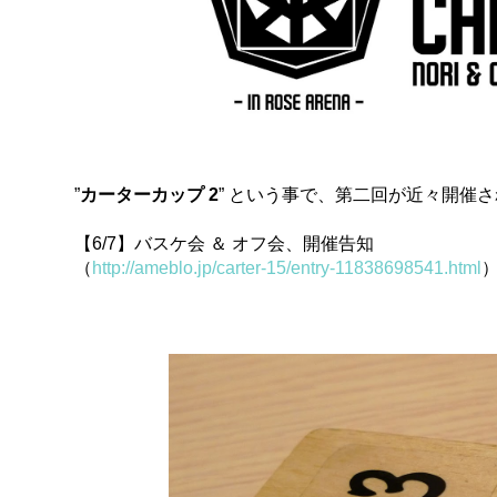
”
カーターカップ 2
” という事で、第二回が近々開催
【6/7】バスケ会 ＆ オフ会、開催告知
（
http://ameblo.jp/carter-15/entry-11838698541.html