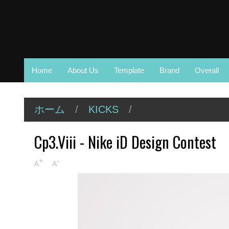
Home
About Us
Template
Brand
Overall
ホーム
/
KICKS
/
Cp3.Viii - Nike iD Design Contest
+
-
A
A