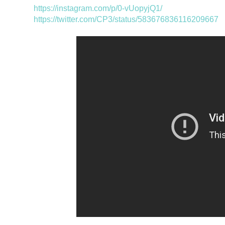
https://instagram.com/p/0-vUopyjQ1/
https://twitter.com/CP3/status/583676836116209667