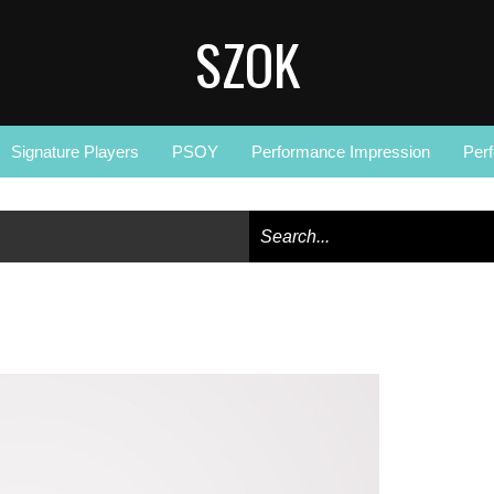
SZOK
Signature Players
PSOY
Performance Impression
Per