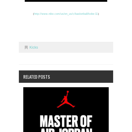
（
http://www.nike.com/us/en_us/c/basketball/kobe-11
）
Kicks
RELATED POSTS