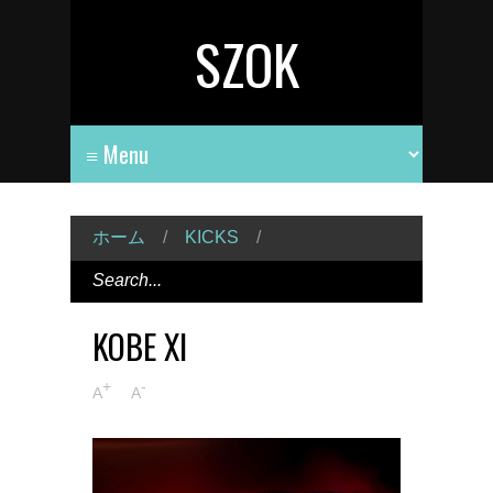
SZOK
ホーム
/
KICKS
/
KOBE XI
+
-
A
A