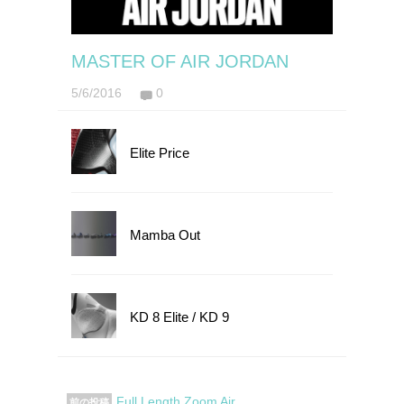
MASTER OF AIR JORDAN
5/6/2016
0
Elite Price
Mamba Out
KD 8 Elite / KD 9
Full Length Zoom Air
前の投稿