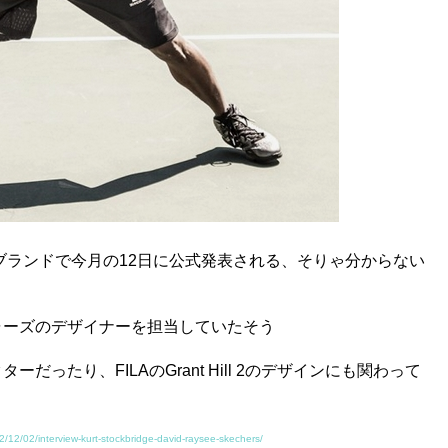
ヤホヤのブランドで今月の12日に公式発表される、そりゃ分からない
ャーズのデザイナーを担当していたそう
たり、FILAのGrant Hill 2のデザインにも関わって
/12/02/interview-kurt-stockbridge-david-raysee-skechers/