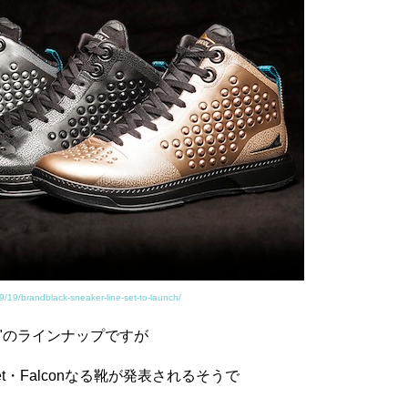
9/19/brandblack-sneaker-line-set-to-launch/
ck"のラインナップですが
tom・Jet・Falconなる靴が発表されるそうで