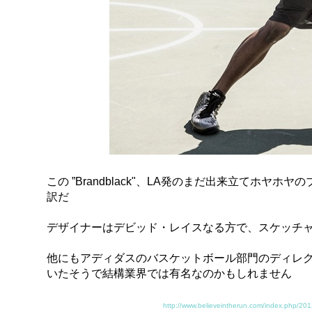
この ”Brandblack"、LA発のまだ出来立てホ
訳だ
デザイナーはデビッド・レイスなる方で、スケッチ
他にもアディダスのバスケットボール部門のディレクターだっ
いたそうで結構業界では有名なのかもしれません
http://www.believeintherun.com/index.php/2012