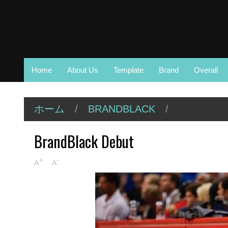
Home
About Us
Template
Brand
Overall
ホーム
/
BRANDBLACK
/
BrandBlack Debut
+
-
A
A