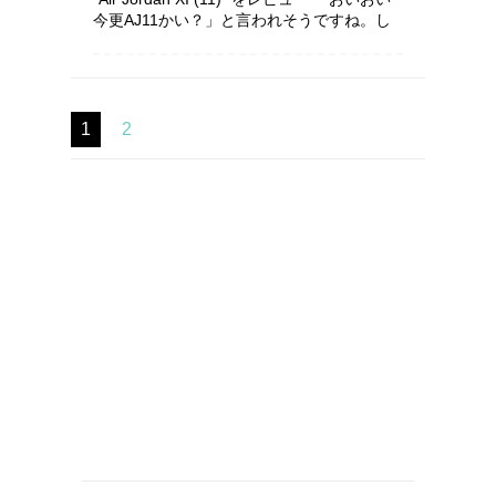
今更AJ11かい？」と言われそうですね。し
かし、19年前の靴は2014年でも全く問題無
く使用できました カラーはコンコルド、
ホ...
1
2